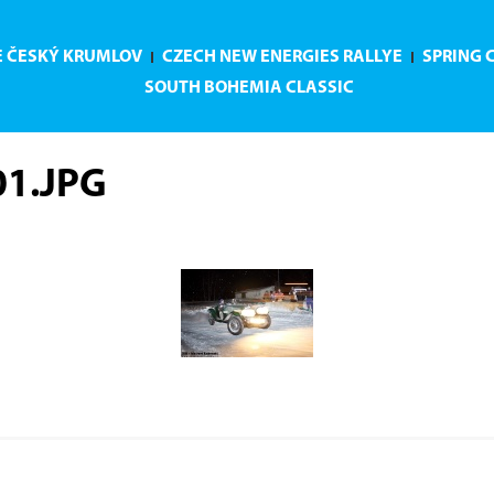
E ČESKÝ KRUMLOV
CZECH NEW ENERGIES RALLYE
SPRING 
SOUTH BOHEMIA CLASSIC
1.JPG