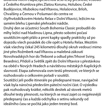
dlouhou noční etapu, zpestřenou šesti testy přesnosti, vedoucí
z Českého Krumlova přes Zlatou Korunu, Holubov, České
Budějovice, Hlubokou nad Vltavou, Holašovice, Brloh,
Chvalšiny a Černou v Pošumaví do centra ve
čtyřhvězdičkovém Hotelu Relax v Dolní Vltavici, ležícím na
samém břehu Lipenské přehradní nádrže.
Druhý den se účastníci South Bohemia Classic probudili do
mlhy ležící nad hladinou Lipna, přesto sobotní počasí
soutěžícím opět přálo a první kapky spadly prakticky až po
dojezdu všech posádek do cíle opět u Hotelu Relax. Mezitím
však všechny čekal 245 kilometrů dlouhý okruh vedoucí mimo
jiné přes Rožmberk nad Vltavou a malebná zákoutí
Novohradských hor do Třeboně a odtud přes Trhové Sviny,
Besednici, Přídolí a Světlík zpět do Dolní Vltavice s přestávkou
na oběd v Nových Hradech a návštěvou městských Kaplických
slavností. Etapa zahrnovala osm testů přesnosti, ve kterých se
rozhodovalo o celkovém pořadí v soutěži.
Soutěžící jeli podle itineráře po předepsané trase, navigačně
však byla náročná především páteční noční část. O výsledku
pak rozhodovaly krátké, několik desítek až stovek metrů
dlouhé testy přesnosti, na kterých se musí zajet co nejpřesnější
předepsaný čas a každá odchylka o setinu sekundy od
ideálního času se počítá jako jeden trestný bod.