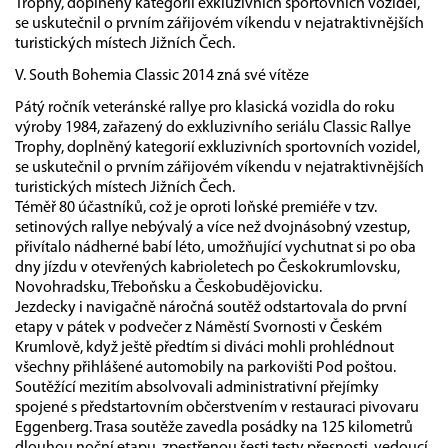
Trophy, doplněný kategorií exkluzivních sportovních vozidel,
se uskutečnil o prvním zářijovém víkendu v nejatraktivnějších
turistických místech Jižních Čech.
V. South Bohemia Classic 2014 zná své vítěze
Pátý ročník veteránské rallye pro klasická vozidla do roku
výroby 1984, zařazený do exkluzivního seriálu Classic Rallye
Trophy, doplněný kategorií exkluzivních sportovních vozidel,
se uskutečnil o prvním zářijovém víkendu v nejatraktivnějších
turistických místech Jižních Čech.
Téměř 80 účastníků, což je oproti loňské premiéře v tzv.
setinových rallye nebývalý a více než dvojnásobný vzestup,
přivítalo nádherné babí léto, umožňující vychutnat si po oba
dny jízdu v otevřených kabrioletech po Českokrumlovsku,
Novohradsku, Třeboňsku a Českobudějovicku.
Jezdecky i navigačně náročná soutěž odstartovala do první
etapy v pátek v podvečer z Náměstí Svornosti v Českém
Krumlově, když ještě předtím si diváci mohli prohlédnout
všechny přihlášené automobily na parkovišti Pod poštou.
Soutěžící mezitím absolvovali administrativní přejímky
spojené s předstartovním občerstvením v restauraci pivovaru
Eggenberg. Trasa soutěže zavedla posádky na 125 kilometrů