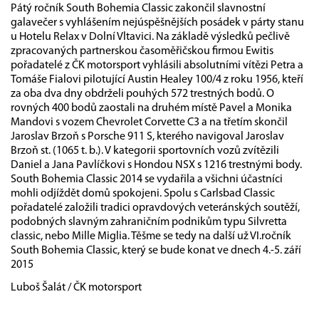
Pátý ročník South Bohemia Classic zakončil slavnostní
galavečer s vyhlášením nejúspěšnějších posádek v párty stanu
u Hotelu Relax v Dolní Vltavici. Na základě výsledků pečlivě
zpracovaných partnerskou časoměřičskou firmou Ewitis
pořadatelé z ČK motorsport vyhlásili absolutními vítězi Petra a
Tomáše Fialovi pilotující Austin Healey 100/4 z roku 1956, kteří
za oba dva dny obdrželi pouhých 572 trestných bodů. O
rovných 400 bodů zaostali na druhém místě Pavel a Monika
Mandovi s vozem Chevrolet Corvette C3 a na třetím skončil
Jaroslav Brzoň s Porsche 911 S, kterého navigoval Jaroslav
Brzoň st. (1065 t. b.). V kategorii sportovních vozů zvítězili
Daniel a Jana Pavlíčkovi s Hondou NSX s 1216 trestnými body.
South Bohemia Classic 2014 se vydařila a všichni účastníci
mohli odjíždět domů spokojeni. Spolu s Carlsbad Classic
pořadatelé založili tradici opravdových veteránských soutěží,
podobných slavným zahraničním podnikům typu Silvretta
classic, nebo Mille Miglia. Těšme se tedy na další už VI.ročník
South Bohemia Classic, který se bude konat ve dnech 4.-5. září
2015
Luboš Šalát / ČK motorsport