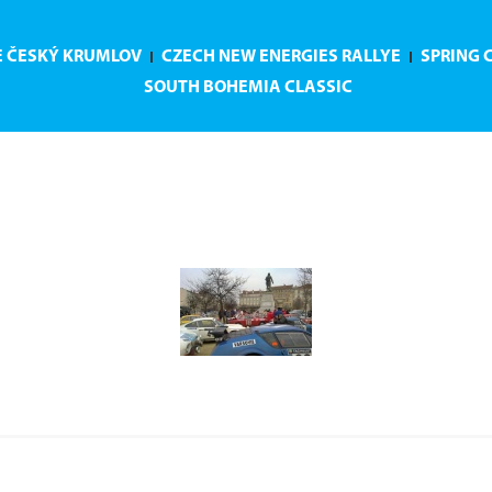
E ČESKÝ KRUMLOV
CZECH NEW ENERGIES RALLYE
SPRING 
SOUTH BOHEMIA CLASSIC