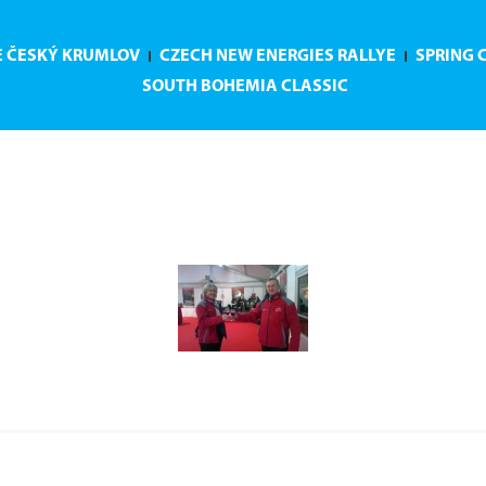
E ČESKÝ KRUMLOV
CZECH NEW ENERGIES RALLYE
SPRING 
SOUTH BOHEMIA CLASSIC