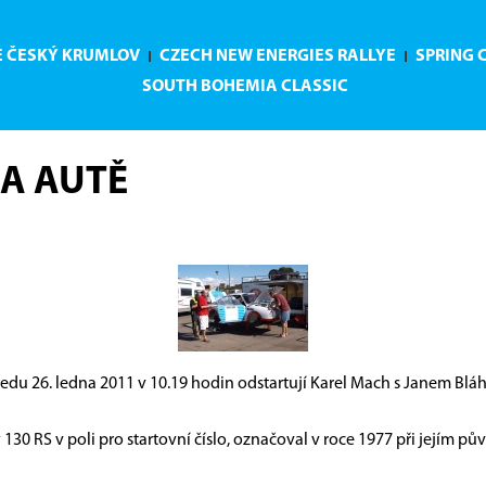
E ČESKÝ KRUMLOV
CZECH NEW ENERGIES RALLYE
SPRING 
SOUTH BOHEMIA CLASSIC
NA AUTĚ
ředu 26. ledna 2011 v 10.19 hodin odstartují Karel Mach s Janem Bláh
 130 RS v poli pro startovní číslo, označoval v roce 1977 při jejím p