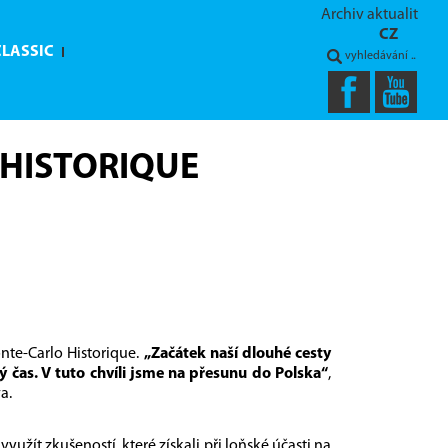
Archiv aktualit
CZ
CLASSIC
 HISTORIQUE
nte-Carlo Historique.
„Začátek naší dlouhé cesty
 čas. V tuto chvíli jsme na přesunu do Polska“
,
a.
žít zkušeností, které získali při loňské účasti na