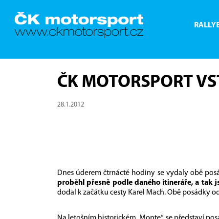
RALLY
ČK MOTORSPORT VS
28.1.2012
Dnes úderem čtrnácté hodiny se vydaly obě posá
proběhl přesně podle daného itineráře, a tak j
dodal k začátku cesty Karel Mach. Obě posádky ods
Na letošním historickém „Monte“ se představí posá