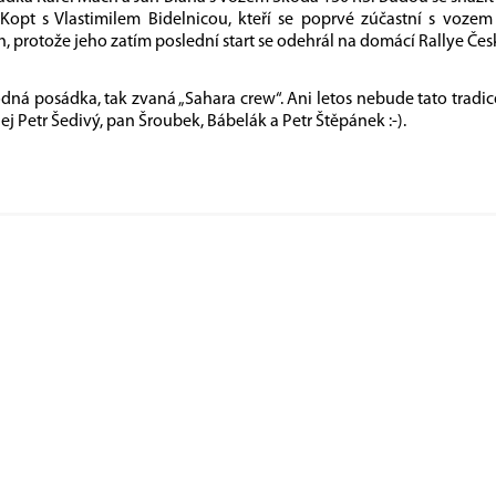
Kopt s Vlastimilem Bidelnicou, kteří se poprvé zúčastní s voze
, protože jeho zatím poslední start se odehrál na domácí Rallye Čes
ná posádka, tak zvaná „Sahara crew“. Ani letos nebude tato tradi
jej Petr Šedivý, pan Šroubek, Bábelák a Petr Štěpánek :-).