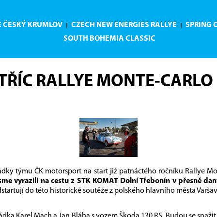
E ČESKÝ KRUMLOV
CZECH NEW ENERGIES RALLYE
SPRING 
SOUTH BOHEMIA CLASSIC
TŘÍC RALLYE MONTE-CARLO
dky týmu ČK motorsport na start již patnáctého ročníku Rallye Mo
sme vyrazili na cestu z STK KOMAT Dolní Třebonín v přesně daný
tartují do této historické soutěže z polského hlavního města Varšav
dka Karel Mach a Jan Bláha s vozem Škoda 130 RS. Budou se snažit vyu