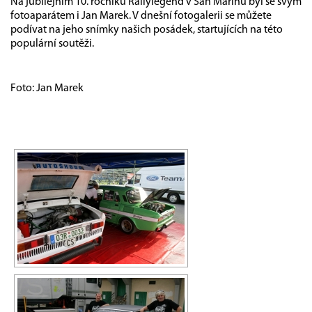
Na jubilejním 10. ročníku Rallylegend v San Marinu byl se svým
fotoaparátem i Jan Marek. V dnešní fotogalerii se můžete
podívat na jeho snímky našich posádek, startujících na této
populární soutěži.
Foto: Jan Marek