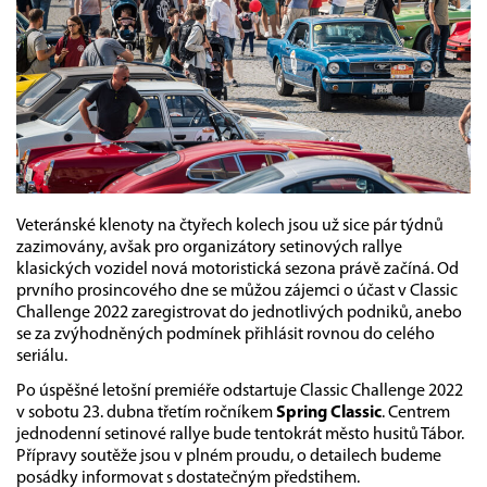
Veteránské klenoty na čtyřech kolech jsou už sice pár týdnů
zazimovány, avšak pro organizátory setinových rallye
klasických vozidel nová motoristická sezona právě začíná. Od
prvního prosincového dne se můžou zájemci o účast v Classic
Challenge 2022 zaregistrovat do jednotlivých podniků, anebo
se za zvýhodněných podmínek přihlásit rovnou do celého
seriálu.
Po úspěšné letošní premiéře odstartuje Classic Challenge 2022
v sobotu 23. dubna třetím ročníkem
Spring Classic
. Centrem
jednodenní setinové rallye bude tentokrát město husitů Tábor.
Přípravy soutěže jsou v plném proudu, o detailech budeme
posádky informovat s dostatečným předstihem.